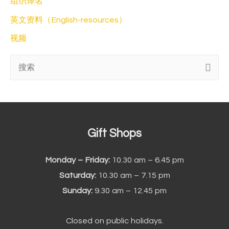
组织译名
英文资料（English-resources）
视频
搜
索
:
Gift Shops
Monday – Friday:
10.30 am – 6.45 pm
Saturday:
10.30 am – 7.15 pm
Sunday:
9.30 am – 12.45 pm
Closed on public holidays.