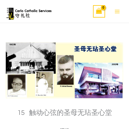
Skip
to
content
15 触动心弦的圣母无玷圣心堂