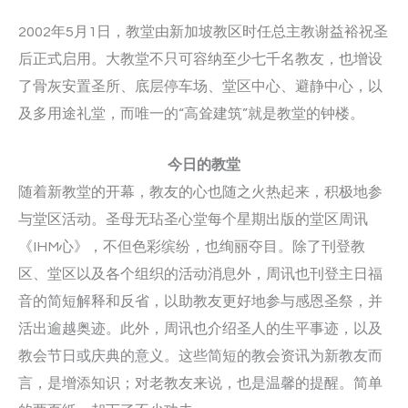
2002年5月1日，教堂由新加坡教区时任总主教谢益裕祝圣
后正式启用。大教堂不只可容纳至少七千名教友，也增设
了骨灰安置圣所、底层停车场、堂区中心、避静中心，以
及多用途礼堂，而唯一的“高耸建筑”就是教堂的钟楼。
今日的教堂
随着新教堂的开幕，教友的心也随之火热起来，积极地参
与堂区活动。圣母无玷圣心堂每个星期出版的堂区周讯
《IHM心》，不但色彩缤纷，也绚丽夺目。除了刊登教
区、堂区以及各个组织的活动消息外，周讯也刊登主日福
音的简短解释和反省，以助教友更好地参与感恩圣祭，并
活出逾越奥迹。此外，周讯也介绍圣人的生平事迹，以及
教会节日或庆典的意义。这些简短的教会资讯为新教友而
言，是增添知识；对老教友来说，也是温馨的提醒。简单