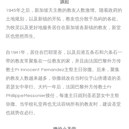
源起
1945年之后，新加坡天主教的教友人数激增。随着政府的
土地规划，以及新镇的开拓，教友也分散于岛屿的各处。
为牧灵以及更好地服务居住在新加坡各新镇的教友，新堂
区也悠然而生。
自1941年，居住在巴耶里峇，以及后港五条石和六条石一
带的教友常聚集在一位教友的家，并且由法国巴黎外方传
教士Fr Innocent Fernandez主祭主日弥撒。后来，聚集
的教友人数越来越多，弥撒就改在当时位于山傍通道的圣
若瑟女中举行。大约一年后，法国巴黎外方传教士Fr
PhillippeMessonier接任，每逢主日就到圣若瑟女中主祭
弥撒。当学校礼堂再也无法容纳所有的教友时，建设圣堂
也就势在必行。