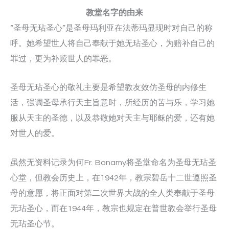
教堂名字的由来
“圣母无玷圣心”是圣母玛利亚在法蒂玛显现时对自己的称
呼。她希望世人将自己奉献于她无玷圣心，为赔补自己的
罪过，更为补赎世人的罪恶。
圣母无玷圣心的敬礼主要是希望教友效仿圣母的内修生
活，强调圣母承行天主旨意时，所经历的苦与乐，学习她
服从天主的圣德，以及恭敬她对天主与耶稣的爱，还有她
对世人的爱。
虽然无资料记录为何Fr. Bonamy将圣堂命名为圣母无玷圣
心堂，但教会历史上，在1942年，教宗碧岳十二世遵照圣
母的意愿，将正面对第二次世界大战的全人类奉献于圣母
无玷圣心，而在1944年，教宗也规定在普世教会举行圣母
无玷圣心节。