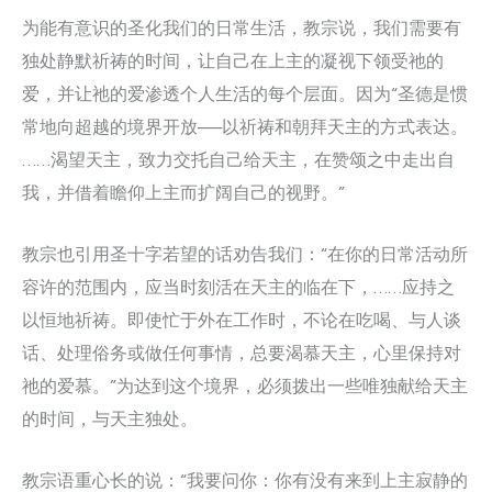
为能有意识的圣化我们的日常生活，教宗说，我们需要有
独处静默祈祷的时间，让自己在上主的凝视下领受祂的
爱，并让祂的爱渗透个人生活的每个层面。因为“圣德是惯
常地向超越的境界开放──以祈祷和朝拜天主的方式表达。
……渴望天主，致力交托自己给天主，在赞颂之中走出自
我，并借着瞻仰上主而扩阔自己的视野。”
教宗也引用圣十字若望的话劝告我们：“在你的日常活动所
容许的范围内，应当时刻活在天主的临在下，……应持之
以恒地祈祷。即使忙于外在工作时，不论在吃喝、与人谈
话、处理俗务或做任何事情，总要渴慕天主，心里保持对
祂的爱慕。”为达到这个境界，必须拨出一些唯独献给天主
的时间，与天主独处。
教宗语重心长的说：“我要问你：你有没有来到上主寂静的