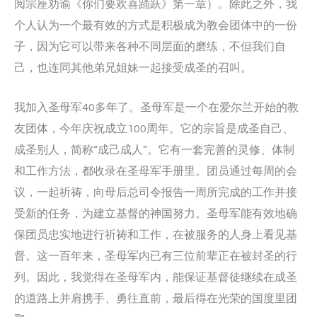
阅宗座劝谕《你们要欢喜踊跃》第一章）。除此之外，我
个人认为一个最有效的方式是积极成为教会团体中的一份
子，因为它可以带来各种不同层面的磨练，不但我们自
己，也连同其他弟兄姐妹一起接受成圣的召叫。
我加入圣母军40多年了。圣母军是一个在爱尔兰开始的教
友团体，今年庆祝成立100周年。它的宗旨是成圣自己、
成圣别人，简称“成己成人”。它有一套完善的灵修、体制
和工作方法，都收录在圣母军手册里。团员通过每周的会
议，一起祈祷，向母后总司令报告一周所完成的工作并接
受新的任务，为建立基督的神国努力。圣母军能有效地确
保团员忠实地进行祈祷和工作，在被服务的人身上看见基
督。这一百年来，圣母军内已有三位前辈正在被封圣的行
列。因此，我觉得在圣母军内，能保证基督徒继续在成圣
的道路上并肩携手、勇往直前，最后得在光荣的国度里团