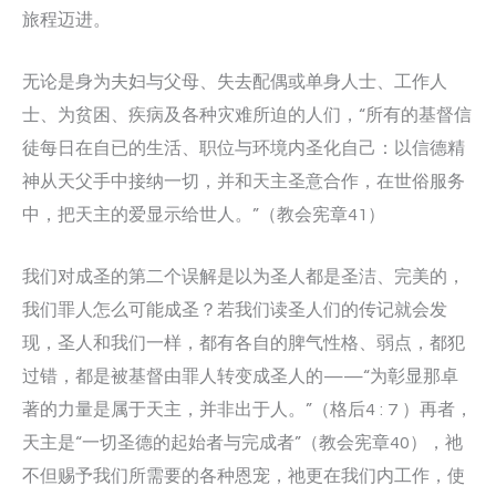
旅程迈进。
无论是身为夫妇与父母、失去配偶或单身人士、工作人
士、为贫困、疾病及各种灾难所迫的人们，“所有的基督信
徒每日在自已的生活、职位与环境内圣化自己：以信德精
神从天父手中接纳一切，并和天主圣意合作，在世俗服务
中，把天主的爱显示给世人。”（教会宪章41）
我们对成圣的第二个误解是以为圣人都是圣洁、完美的，
我们罪人怎么可能成圣？若我们读圣人们的传记就会发
现，圣人和我们一样，都有各自的脾气性格、弱点，都犯
过错，都是被基督由罪人转变成圣人的——“为彰显那卓
著的力量是属于天主，并非出于人。”（格后4 : 7 ）再者，
天主是“一切圣德的起始者与完成者”（教会宪章40），祂
不但赐予我们所需要的各种恩宠，祂更在我们内工作，使