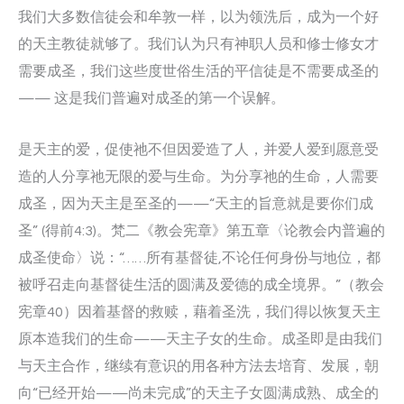
我们大多数信徒会和牟敦一样，以为领洗后，成为一个好
的天主教徒就够了。我们认为只有神职人员和修士修女才
需要成圣，我们这些度世俗生活的平信徒是不需要成圣的
—— 这是我们普遍对成圣的第一个误解。
是天主的爱，促使祂不但因爱造了人，并爱人爱到愿意受
造的人分享祂无限的爱与生命。为分享祂的生命，人需要
成圣，因为天主是至圣的——“天主的旨意就是要你们成
圣” (得前4:3)。梵二《教会宪章》第五章〈论教会内普遍的
成圣使命〉说：“……所有基督徒,不论任何身份与地位，都
被呼召走向基督徒生活的圆满及爱德的成全境界。”（教会
宪章40）因着基督的救赎，藉着圣洗，我们得以恢复天主
原本造我们的生命——天主子女的生命。成圣即是由我们
与天主合作，继续有意识的用各种方法去培育、发展，朝
向“已经开始——尚未完成”的天主子女圆满成熟、成全的