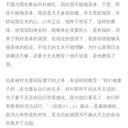
不愿与我在教会内补婚礼，因此我不能领圣体。于是，即
使不能领圣体，我还是天天参加弥撒，求主宽恕我罪，并
软化我丈夫的心。八年之后，他终于答应了。这样的磨
练，使我深刻体会到，能够来赴圣宴的人，是有福的，培
养了我对圣体的渴望。在现在的疫情下，我更珍惜能够实
领圣体的机会。不信主的丈夫不能理解，为什么星期日去
弥撒还不够，还要天天去教堂？他不知道，是他磨练了
我。
伯多禄对夫妻间应遵守的义务，有这样的教导：“你们做妻
子的，应当服从自己的丈夫，好叫那些不信从天主话的，
为了妻子无言的品行而受感化，因为他们看见了，你们怀
有敬畏的贞洁品行。”（伯前3:1，2）服从，是最困难的，
因为人有悖逆的本性，亚当厄娃就因为不服从天主的命令
而离开了乐园。