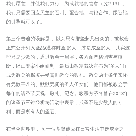
我们愿意，并使我们力行，为成就祂的善意（斐2:13）。
我们只需要回应天主的召叫、配合祂、与祂合作、跟随祂
的引导就可以了。
第三个普遍的误解是， 以为只有那些超凡出众的，被教会
正式公开列入圣品(通称封圣)的人，才是成圣的人。其实这
些只是少数的，通过教会一层层，各方面严格调查与审
断，经由专案小组研判，最后由教宗裁决宣布为“圣人”而
成为教会的楷模并受普世教会的敬礼。教会两千多年来还
有无数平凡的、默默无闻的圣人圣女们，他们都被教会于
每年的诸圣节庆祝、敬礼、纪念。教宗方济各曾在2013年
的诸圣节三钟经祈祷活动中表示，成圣不是少数人的专
利，而是所有人的圣召。
在当今世界里， 每一位基督徒应在日常生活中走成圣之