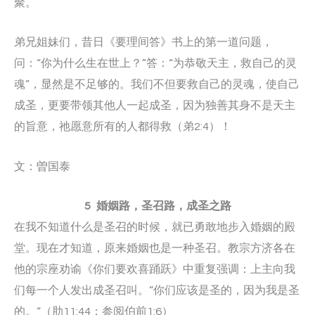
聚。
弟兄姐妹们，昔日《要理间答》书上的第一道问题，
问：“你为什么生在世上？”答：“为恭敬天主，救自己的灵
魂”，显然是不足够的。我们不但要救自己的灵魂，使自己
成圣，更要带领其他人一起成圣，因为独善其身不是天主
的旨意，祂愿意所有的人都得救（弟2:4）！
文：曽国泰
5 婚姻路，圣召路，成圣之路
在我不知道什么是圣召的时候，就已勇敢地步入婚姻的殿
堂。现在才知道，原来婚姻也是一种圣召。教宗方济各在
他的宗座劝谕《你们要欢喜踊跃》中重复强调：上主向我
们每一个人发出成圣召叫。“你们应该是圣的，因为我是圣
的。“（肋11:44；参阅伯前1:6）