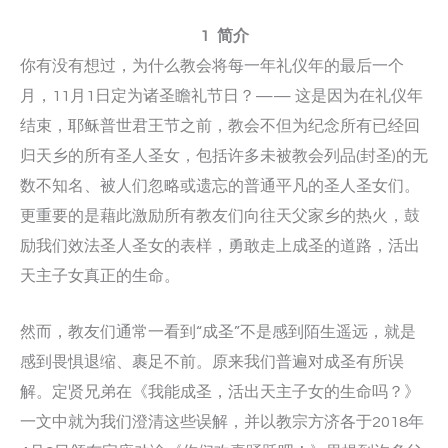
1 简介
你有没有想过，为什么教会将每一年礼仪年的最后一个
月，11月1日定为诸圣瞻礼节日？—— 这是因为在礼仪年
结束，耶稣普世君王节之前，教会不但为纪念所有已经回
归天乡的所有圣人圣女，包括许多未被教会列品(封圣)的无
数不知名、被人们忽略或遗忘的普通平凡的圣人圣女们。
更重要的是藉此激励所有教友们向往天父家乡的热火，鼓
励我们效法圣人圣女的表样，勇敢走上成圣的道路，活出
天主子女真正的生命。
然而，教友们通常一看到“成圣”不是感到陌生遥远，就是
感到畏惧退缩、裹足不前。原来我们普遍对成圣有所误
解。定贤兄弟在《我能成圣，活出天主子女的生命吗？》
一文中就为我们澄清这些误解，并以教宗方济各于2018年