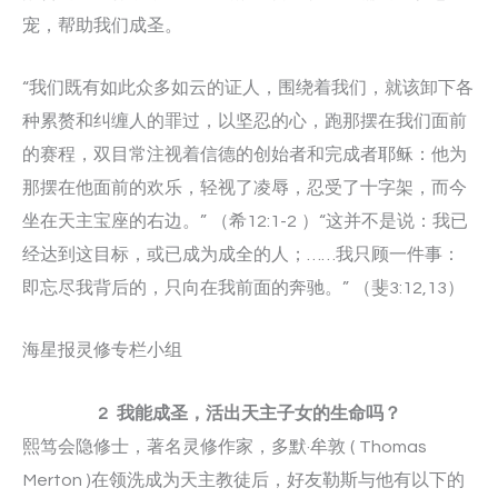
宠，帮助我们成圣。
“我们既有如此众多如云的证人，围绕着我们，就该卸下各
种累赘和纠缠人的罪过，以坚忍的心，跑那摆在我们面前
的赛程，双目常注视着信德的创始者和完成者耶稣：他为
那摆在他面前的欢乐，轻视了凌辱，忍受了十字架，而今
坐在天主宝座的右边。” （希12:1-2 ）“这并不是说：我已
经达到这目标，或已成为成全的人；……我只顾一件事：
即忘尽我背后的，只向在我前面的奔驰。” （斐3:12,13）
海星报灵修专栏小组
2 我能成圣，活出天主子女的生命吗？
熙笃会隐修士，著名灵修作家，多默·牟敦 ( Thomas
Merton )在领洗成为天主教徒后，好友勒斯与他有以下的