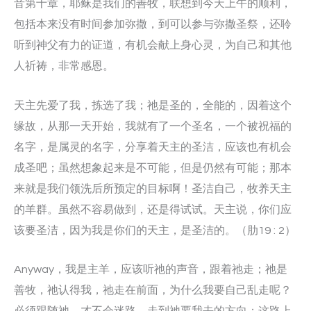
音第十章，耶稣是我们的善牧，联想到今天上午的顺利，
包括本来没有时间参加弥撒，到可以参与弥撒圣祭，还聆
听到神父有力的证道，有机会献上身心灵，为自己和其他
人祈祷，非常感恩。
天主先爱了我，拣选了我；祂是圣的，全能的，因着这个
缘故，从那一天开始，我就有了一个圣名，一个被祝福的
名字，是属灵的名字，分享着天主的圣洁，应该也有机会
成圣吧；虽然想象起来是不可能，但是仍然有可能；那本
来就是我们领洗后所预定的目标啊！圣洁自己，牧养天主
的羊群。虽然不容易做到，还是得试试。天主说，你们应
该要圣洁，因为我是你们的天主，是圣洁的。（肋19 : 2）
Anyway，我是主羊，应该听祂的声音，跟着祂走；祂是
善牧，祂认得我，祂走在前面，为什么我要自己乱走呢？
必须跟随祂，才不会迷路，走到祂要我去的方向；这路上