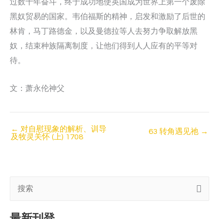
过数十年奋斗，终于成功地使英国成为世界上第一个废除
黑奴贸易的国家。韦伯福斯的精神，启发和激励了后世的
林肯，马丁路德金，以及曼德拉等人去努力争取解放黑
奴，结束种族隔离制度，让他们得到人人应有的平等对
待。
文：萧永伦神父
←
对自慰现象的解析、训导
63 转角遇见祂
→
及牧灵关怀 (上) 1708
搜
索
最新刊登