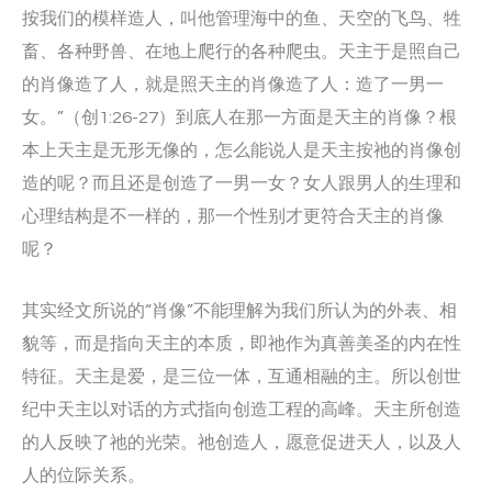
按我们的模样造人，叫他管理海中的鱼、天空的飞鸟、牲
畜、各种野兽、在地上爬行的各种爬虫。天主于是照自己
的肖像造了人，就是照天主的肖像造了人：造了一男一
女。”（创1:26-27）到底人在那一方面是天主的肖像？根
本上天主是无形无像的，怎么能说人是天主按祂的肖像创
造的呢？而且还是创造了一男一女？女人跟男人的生理和
心理结构是不一样的，那一个性别才更符合天主的肖像
呢？
其实经文所说的“肖像”不能理解为我们所认为的外表、相
貌等，而是指向天主的本质，即祂作为真善美圣的内在性
特征。天主是爱，是三位一体，互通相融的主。所以创世
纪中天主以对话的方式指向创造工程的高峰。天主所创造
的人反映了祂的光荣。祂创造人，愿意促进天人，以及人
人的位际关系。