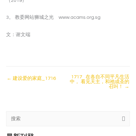
（2019）
3。 教委网站狮城之光 www.acams.org.sg
文：谢文端
1717 在各自不同平凡生活
←
建设爱的家庭_1716
中， 看见天主，和祂成圣的
召叫！
→
搜
索