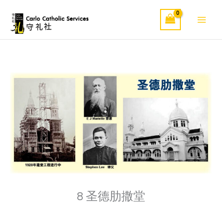
Skip
to
content
8 圣德肋撒堂