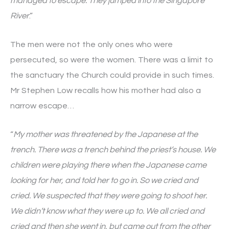
managed to escape. They jumped into the Singapore
River
.”
The men were not the only ones who were
persecuted, so were the women. There was a limit to
the sanctuary the Church could provide in such times.
Mr Stephen Low recalls how his mother had also a
narrow escape…
“
My mother was threatened by the Japanese at the
trench. There was a trench behind the priest’s house. We
children were playing there when the Japanese came
looking for her, and told her to go in. So we cried and
cried. We suspected that they were going to shoot her.
We didn’t know what they were up to. We all cried and
cried and then she went in, but came out from the other