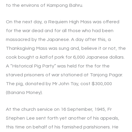
to the environs of Kampong Bahru.
On the next day, a Requiem High Mass was offered
for the war dead and for all those who had been
massacred by the Japanese. A day after this, a
Thanksgiving Mass was sung and, believe it or not, the
cook bought a
kati
of pork for 6,000 Japanese dollars.
A “Historical Pig Party” was held for the for the
starved prisoners of war stationed at Tanjong Pagar.
The pig, donated by Mr John Tay, cost $300,000
(Banana Money).
At the church service on 16 September, 1945, Fr
Stephen Lee sent forth yet another of his appeals,
this time on behalf of his famished parishioners. He