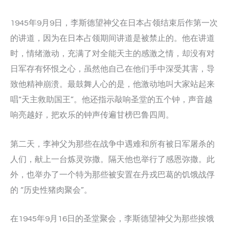
1945年9月9日，李斯德望神父在日本占领结束后作第一次
的讲道，因为在日本占领期间讲道是被禁止的。他在讲道
时，情绪激动，充满了对全能天主的感激之情，却没有对
日军存有怀恨之心，虽然他自己在他们手中深受其害，导
致他精神崩溃。最鼓舞人心的是，他激动地叫大家站起来
唱“天主救助国王”。他还指示敲响圣堂的五个钟，声音越
响亮越好，把欢乐的钟声传遍甘榜巴鲁四周。
第二天，李神父为那些在战争中遇难和所有被日军屠杀的
人们，献上一台炼灵弥撒。隔天他也举行了感恩弥撒。此
外，也举办了一个特为那些被安置在丹戎巴葛的饥饿战俘
的 “历史性猪肉聚会”。
在1945年9月16日的圣堂聚会，李斯德望神父为那些挨饿