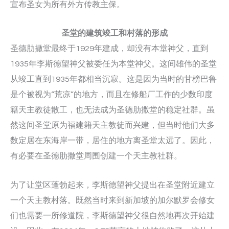
宣布圣女为所有外方传教主保。
圣堂的建筑竣工和村落的形成
圣德肋撒堂最终于1929年建成，却没有本堂神父，直到
1935年李斯德望神父被委任为本堂神父。这间雄伟的圣堂
从竣工直到1935年都相当沉寂。这是因为当时的甘榜巴鲁
是个被视为“荒凉”的地方，而且在修船厂工作的少数印度
籍天主教徒散工，也无法成为圣德肋撒堂的稳定社群。虽
然这间圣堂原为福建籍天主教徒而兴建，但当时他们大多
数定居在东海岸一带，居住的地方离圣堂太远了。因此，
有必要在圣德肋撒堂周围创建一个天主教社群。
为了让堂区蓬勃起来，李斯德望神父提出在圣堂附近建立
一个天主教村落。既然当时来到新加坡的加尔默罗会修女
们也需要一所修道院，李斯德望神父很自然地再次开始建