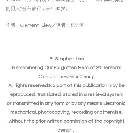
的男人”被主蒙召，享年60岁。
作者：Clement Liew／译者：杨奕基
Fr Stephen Lee
Remembering Our Forgotten Hero of St Teresa’s
Clement Liew Wei Chiang
All rights reserved:No part of this publication may be
reproduced, translated, stored in a retrieval system,
or transmitted in any form or by any means Electronic,
mechanical, photocopying, recording or otherwise,
without the prior written permission of the copyright
owner．