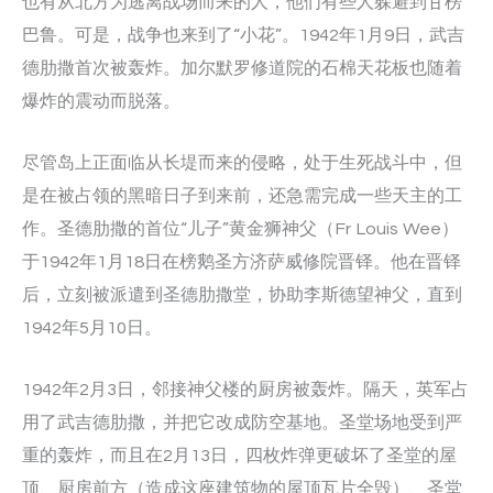
也有从北方为逃离战场而来的人，他们有些人躲避到甘榜
巴鲁。可是，战争也来到了“小花”。1942年1月9日，武吉
德肋撒首次被轰炸。加尔默罗修道院的石棉天花板也随着
爆炸的震动而脱落。
尽管岛上正面临从长堤而来的侵略，处于生死战斗中，但
是在被占领的黑暗日子到来前，还急需完成一些天主的工
作。圣德肋撒的首位“儿子”黄金狮神父（Fr Louis Wee）
于1942年1月18日在榜鹅圣方济萨威修院晋铎。他在晋铎
后，立刻被派遣到圣德肋撒堂，协助李斯德望神父，直到
1942年5月10日。
1942年2月3日，邻接神父楼的厨房被轰炸。隔天，英军占
用了武吉德肋撒，并把它改成防空基地。圣堂场地受到严
重的轰炸，而且在2月13日，四枚炸弹更破坏了圣堂的屋
顶、厨房前方（造成这座建筑物的屋顶瓦片全毁）、圣堂