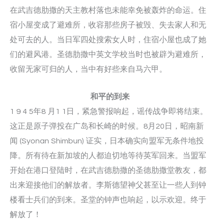
在武吉德肋撒的天主教村落也未能幸免被轰炸的命运。住
宿小屋变成了避难所，收容那些房子被毁、失去家人和无
处可去的人。当日军四处搜索女人时，住宿小屋也成了她
们的避风港。圣德肋撒中英文学校当时也被辟为避难所，
收留无家可归的人，当中有好些来自马六甲。
和平的到来
1 9 4 5年8 月1 1日，紧急警报响起，谣传战争即将结束。
这正是原子弹投在广岛和长崎的时候。8月20日，昭南新
闻 (Syonan Shimbun) 证实，日本确实向盟军无条件地投
降。所有待在新加坡的人都迫切地等待英军回来。当盟军
开始在港口登陆时，在武吉德肋撒的圣德肋撒堂教友，都
出来迎接他们的解放者。李斯德望神父甚至让一些人到钟
楼看士兵们的到来。圣堂的钟声也响起，以示欢迎。终于
解放了！