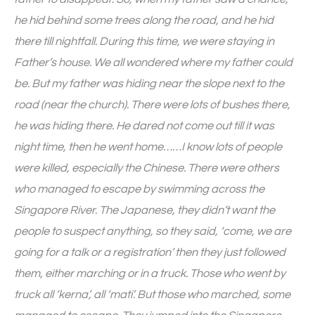
he hid behind some trees along the road, and he hid
there till nightfall. During this time, we were staying in
Father’s house. We all wondered where my father could
be. But my father was hiding near the slope next to the
road (near the church). There were lots of bushes there,
he was hiding there. He dared not come out till it was
night time, then he went home……I know lots of people
were killed, especially the Chinese. There were others
who managed to escape by swimming across the
Singapore River. The Japanese, they didn’t want the
people to suspect anything, so they said, ‘come, we are
going for a talk or a registration’ then they just followed
them, either marching or in a truck. Those who went by
truck all ‘kerna’, all ‘mati’. But those who marched, some