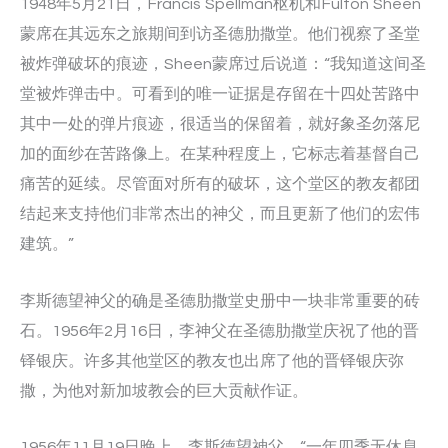
1948年5月21日，Francis Spellman枢机和Fulton Sheen
蒙席在其远东之旅期间到访圣德肋撒堂。他们视察了圣堂
被炸弹破坏的痕迹，Sheen蒙席过后说道：“我知道这间圣
堂被炸弹击中。可看到的唯一证据是存留在十四处苦路中
其中一处的弹片痕迹，很适当的保留着，就好象圣勿落尼
加的面纱在苦路像上。在某种程度上，它标志着基督自己
痛苦的延续。尽管面对所有的破坏，这个堂区的教友都团
结起来支持他们非常杰出的神父，而且更新了他们的宏伟
建筑。”
李斯德望神父的确是圣德肋撒堂史册中一块非常重要的砖
石。1956年2月16日，李神父在圣德肋撒堂庆祝了他的晋
铎银庆。许多其他堂区的教友也出席了他的晋铎银庆弥
撒，为他对新加坡教会的巨大贡献作证。
1956年11月19日晚上，李斯德望神父，“一年四季无休息