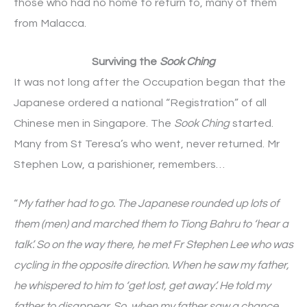
those who had no home to return to, many of them
from Malacca.
Surviving the
Sook Ching
It was not long after the Occupation began that the
Japanese ordered a national “Registration” of all
Chinese men in Singapore. The
Sook Ching
started.
Many from St Teresa’s who went, never returned. Mr
Stephen Low, a parishioner, remembers…
“
My father had to go. The Japanese rounded up lots of
them (men) and marched them to Tiong Bahru to ‘hear a
talk’. So on the way there, he met Fr Stephen Lee who was
cycling in the opposite direction. When he saw my father,
he whispered to him to ‘get lost, get away’. He told my
father to disappear. So, when my father saw a chance,