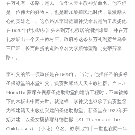
在万礼有一条路，是以一位华人天主教神父命名。他不但
是一位伟大的好牧人，也是新加坡殖民地时代，最激励人
心的英雄之一。这条路以李斯德望神父命名是为了表扬他
在1920年代协助从汕头来到万礼移居的潮洲难民，并在万
礼发展出一个天主教村庄。政府将这条从万礼到惹兰乌鲁
三巴旺，长而曲折的道路命名为李斯德望路（史蒂芬李
路）。
李神父的第一项重任是在1928年。当时，他担任圣伯多禄
圣保禄堂的本堂神父，负责照顾华人天主教社群。当 E J
Mariette 蒙席在视察圣德肋撒堂的建筑工程时，不幸被掉
下的木板击中而去世。就这样，李神父也继承了负责监督
为福建籍天主教徒兴建的圣德肋撒堂。新圣堂在1927年开
始兴建，以圣女婴孩耶稣德肋撒（St. Therese of the
Child Jesus）（小花）命名。教宗比约十一世也在同一年