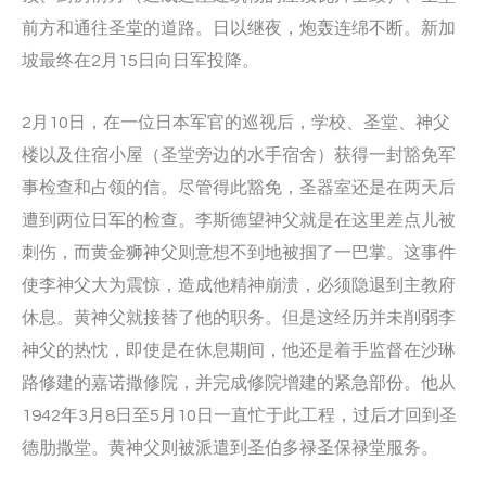
前方和通往圣堂的道路。日以继夜，炮轰连绵不断。新加
坡最终在2月15日向日军投降。
2月10日，在一位日本军官的巡视后，学校、圣堂、神父
楼以及住宿小屋（圣堂旁边的水手宿舍）获得一封豁免军
事检查和占领的信。尽管得此豁免，圣器室还是在两天后
遭到两位日军的检查。李斯德望神父就是在这里差点儿被
刺伤，而黄金狮神父则意想不到地被掴了一巴掌。这事件
使李神父大为震惊，造成他精神崩溃，必须隐退到主教府
休息。黄神父就接替了他的职务。但是这经历并未削弱李
神父的热忱，即使是在休息期间，他还是着手监督在沙琳
路修建的嘉诺撒修院，并完成修院增建的紧急部份。他从
1942年3月8日至5月10日一直忙于此工程，过后才回到圣
德肋撒堂。黄神父则被派遣到圣伯多禄圣保禄堂服务。