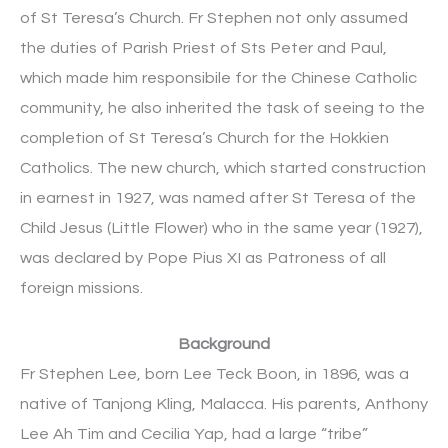
of St Teresa’s Church. Fr Stephen not only assumed
the duties of Parish Priest of Sts Peter and Paul,
which made him responsibile for the Chinese Catholic
community, he also inherited the task of seeing to the
completion of St Teresa’s Church for the Hokkien
Catholics. The new church, which started construction
in earnest in 1927, was named after St Teresa of the
Child Jesus (Little Flower) who in the same year (1927),
was declared by Pope Pius XI as Patroness of all
foreign missions.
Background
Fr Stephen Lee, born Lee Teck Boon, in 1896, was a
native of Tanjong Kling, Malacca. His parents, Anthony
Lee Ah Tim and Cecilia Yap, had a large “tribe”