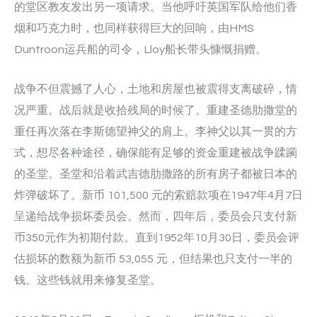
的堂区教友发出另一项请求。当他呼吁英国军队给他们香
烟和巧克力时，也同样获得巨大的回响，由HMS
Duntroon运兵船的司令，Lloy船长带头慷慨捐赠。
战争不但震撼了人心，土地和房屋也被震得支离破碎，情
况严重。战后就是收拾残局的时候了。重建圣德肋撒堂的
重任再次落在李斯德望神父的肩上。李神父以其一贯的方
式，想尽各种途径，确保能有足够的资金重建被战争蹂躏
的圣堂。圣堂和沿着武吉德肋撒路的所有房子都被日本的
炸弹破坏了。新币 101,500 元的索赔款项在1947年4月7日
呈递给战争损坏委员会。然而，四年后，委员会只支付新
币350元作为初期付款。直到1952年10月30日，委员会评
估损坏的数额为新币 53,055 元，但结果也只支付一半的
钱。这些钱就用来修复圣堂。