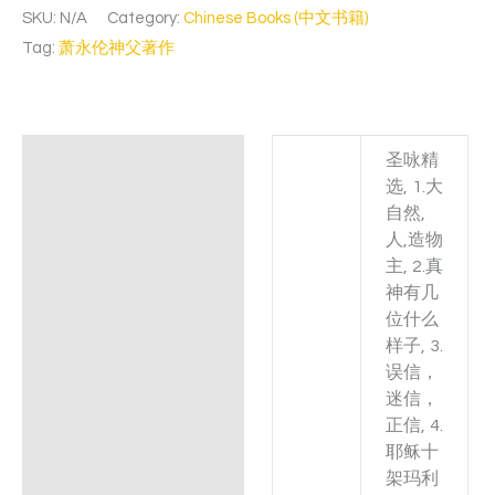
SKU:
N/A
Category:
Chinese Books (中文书籍)
Tag:
萧永伦神父著作
圣咏精
Additional information
选, 1.大
自然,
人,造物
主, 2.真
神有几
位什么
样子, 3.
误信，
迷信，
正信, 4.
耶稣十
架玛利