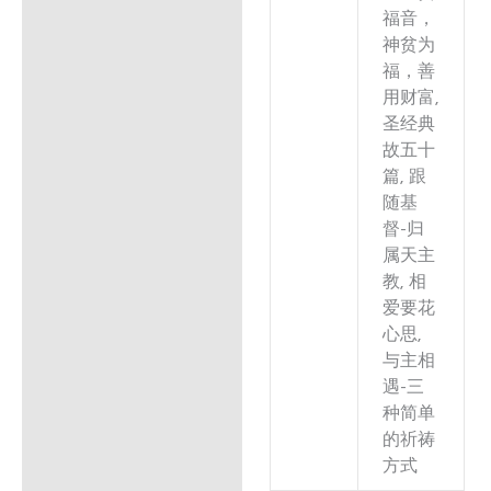
福音，
神贫为
福，善
用财富,
圣经典
故五十
篇, 跟
随基
督-归
属天主
教, 相
爱要花
心思,
与主相
遇-三
种简单
的祈祷
方式