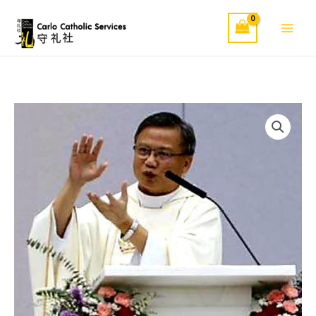
Skip
to
content
萧
Price
永
range:
伦
神
$1.00
父
through
著
作
$18.00
quantity