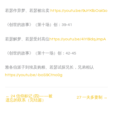
若瑟作异梦、若瑟被出卖
https://youtu.be/9uYKlbOaiGo
《创世的故事》（第十场）创：39-41
若瑟解梦、若瑟受封高位
https://youtu.be/4IY8ldqJmpA
《创世的故事》（第十一场）创：42-45
雅各伯派子到埃及购粮、若瑟试探兄长，兄弟相认
https://youtu.be/-boS9Ctno0g
←
24 信仰标记 (四)——被
27 一夫多妻制
→
遗忘的联系（完结篇）