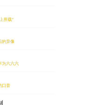
经上所载”
死后的异像
数字为六六六
禄的口音
别