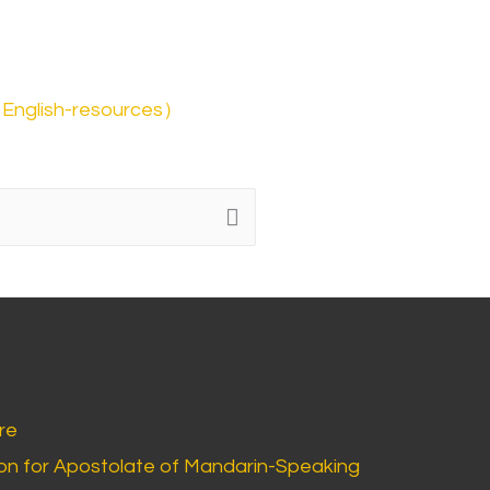
glish-resources）
re
n for Apostolate of Mandarin-Speaking