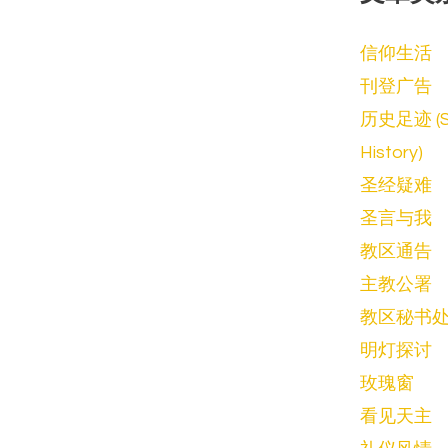
信仰生活
刊登广告
历史足迹 (Spo
History)
圣经疑难
圣言与我
教区通告
主教公署
教区秘书
明灯探讨
玫瑰窗
看见天主