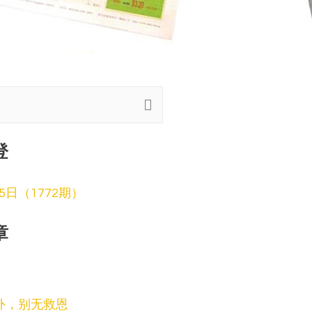
登
月5日（1772期）
章
以外，别无救恩