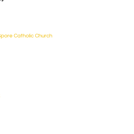
re Catholic Church
处