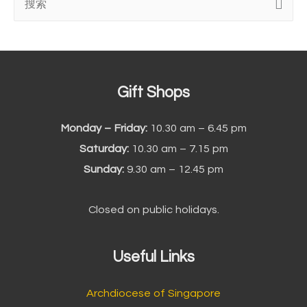
搜
索
:
Gift Shops
Monday – Friday:
10.30 am – 6.45 pm
Saturday:
10.30 am – 7.15 pm
Sunday:
9.30 am – 12.45 pm
Closed on public holidays.
Useful Links
Archdiocese of Singapore