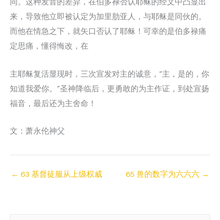
同。这种发音的差异，在伯多禄否认耶稣的经文中凸显出
来，导致他立即被认定为加里肋亚人，与耶稣是同伙的。
而他在情急之下，就矢口否认了耶稣！可幸的是伯多禄痛
定思痛，懂得悔改，在
主耶稣复活显现时，三次宣发对主的诚意，“主，是的，你
知道我爱你。”圣神降临后，更勇敢的为主作证，到处宣扬
福音，最后还为主舍命！
文：萧永伦神父
←
63 基督徒服从上级权威
65 兽的数字为六六六
→