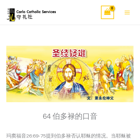
Skip
to
content
64 伯多禄的口音
玛窦福音26:69-75提到伯多禄否认耶稣的情况。当耶稣被