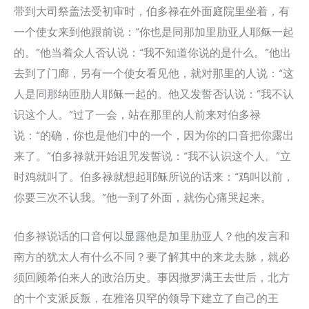
带到大司祭盖法受初审时，伯多禄在外面庭院里坐着，有
一个使女来到他跟前说：“你也是同那加里肋亚人耶稣一起
的。”他当着众人否认说：“我不知道你说的是什么。”他出
去到了门廊，另有一个使女看见他，就对那里的人说：“这
人是同那纳匝肋人耶稣一起的。他又发誓否认说：”我不认
识这个人。”过了一会，站在那里的人前来对伯多禄
说：“的确，你也是他们中的一个，因为你的口音把你露出
来了。”伯多禄就开始诅咒发誓说：“我不认识这个人。”立
时鸡就叫了。伯多禄就想起耶稣所说的话来：“鸡叫以前，
你要三次不认我。”他一到了外面，就伤心痛哭起来。
伯多禄说话的口音何以显露他是加里肋亚人？他的发言和
南方的犹太人有什么不同？要了解其中的来龙去脉，就必
须回顾希伯来人的政治历史。事因撒罗满王去世后，北方
的十个支派反叛，在雅洛贝罕的领导下建立了自己的王