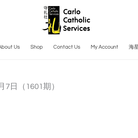
About Us
Shop
Contact Us
My Account
海
8月7日（1601期）