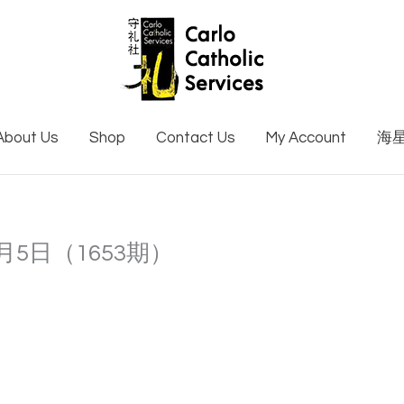
About Us
Shop
Contact Us
My Account
海
8月5日（1653期）