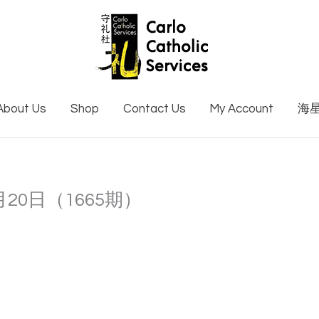
About Us
Shop
Contact Us
My Account
海
月20日（1665期）