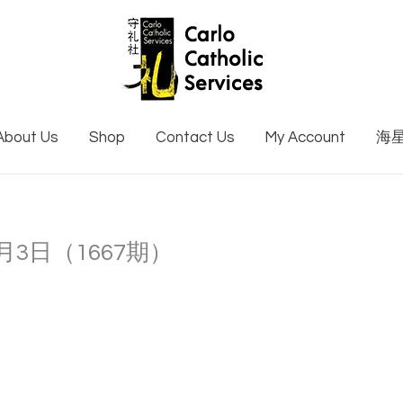
About Us
Shop
Contact Us
My Account
海
3月3日（1667期）