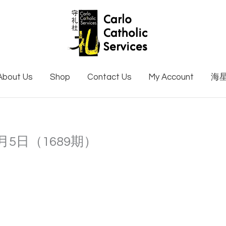
About Us
Shop
Contact Us
My Account
海
1月5日（1689期）