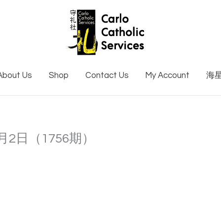
About Us
Shop
Contact Us
My Account
海
3月2日（1756期）